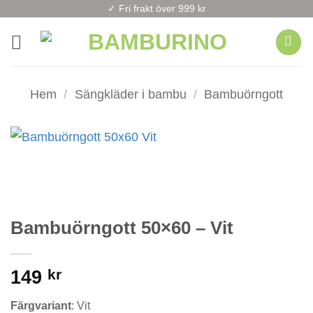
Skip
✓ Fri frakt över 999 kr
to
content
Hem
/
Sängkläder i bambu
/
Bambuörngott
Bambuörngott 50×60 – Vit
149
kr
Färgvariant
:
Vit