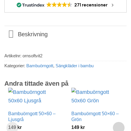
271 recensioner
Beskrivning
Artikelnr:
ornsoftvit2
Kategorier:
Bambuörngott
,
Sängkläder i bambu
Andra tittade även på
Bambuörngott 50×60 –
Bambuörngott 50×60 –
Ljusgrå
Grön
149
kr
149
kr