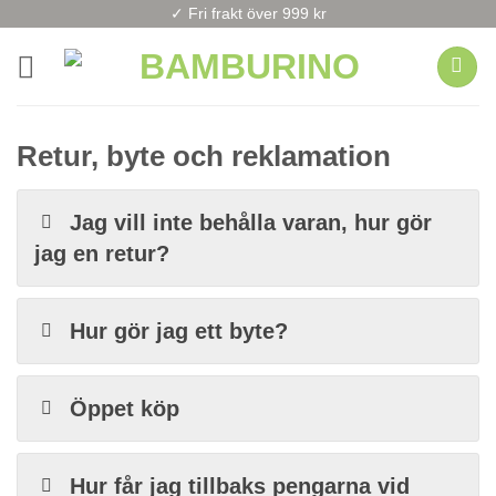
Skip
✓ Fri frakt över 999 kr
to
content
Retur, byte och reklamation
Jag vill inte behålla varan, hur gör
jag en retur?
Hur gör jag ett byte?
Öppet köp
Hur får jag tillbaks pengarna vid