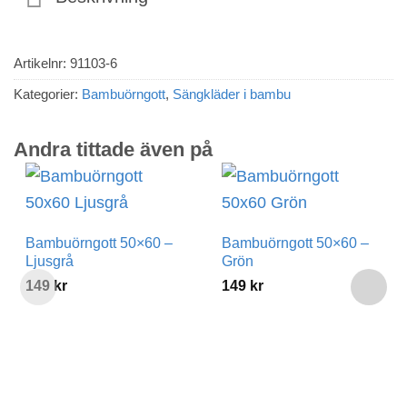
Artikelnr:
91103-6
Kategorier:
Bambuörngott
,
Sängkläder i bambu
Andra tittade även på
Bambuörngott 50×60 –
Bambuörngott 50×60 –
Ljusgrå
Grön
149
kr
149
kr