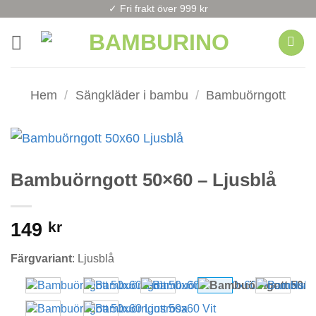
Skip
✓ Fri frakt över 999 kr
to
content
Hem
/
Sängkläder i bambu
/
Bambuörngott
Bambuörngott 50×60 – Ljusblå
149
kr
Färgvariant
:
Ljusblå