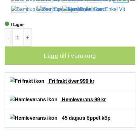
I lager
Bambupåslakan Enkel - Ljusgrå mängd
Lägg till i varukorg
Fri frakt över 999 kr
Hemleverans 99 kr
45 dagars öppet köp