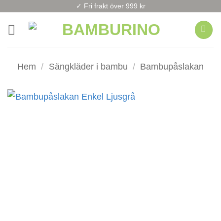
Skip
✓ Fri frakt över 999 kr
to
content
Hem
/
Sängkläder i bambu
/
Bambupåslakan