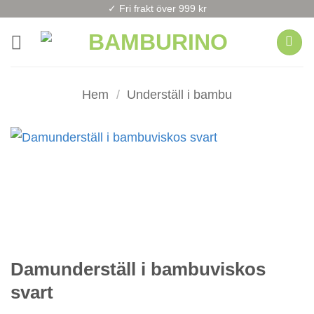
Skip
✓ Fri frakt över 999 kr
to
content
Hem
/
Underställ i bambu
Damunderställ i bambuviskos
svart