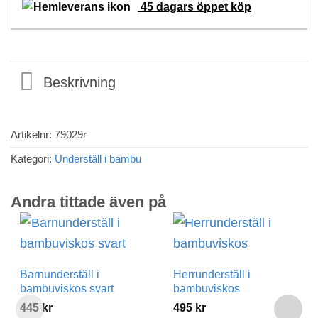
45 dagars öppet köp
Beskrivning
Artikelnr:
79029r
Kategori:
Underställ i bambu
Andra tittade även på
Barnunderställ i
Herrunderställ i
bambuviskos svart
bambuviskos
445
kr
495
kr