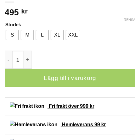
495
kr
RENSA
Storlek
S
M
L
XL
XXL
Damunderställ i bambuviskos svart mängd
Lägg till i varukorg
Fri frakt över 999 kr
Hemleverans 99 kr