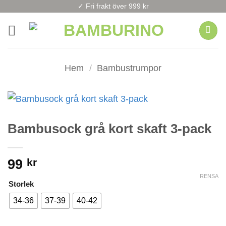
Skip
✓ Fri frakt över 999 kr
to
content
Hem
/
Bambustrumpor
Bambusock grå kort skaft 3-pack
99
kr
RENSA
Storlek
34-36
37-39
40-42